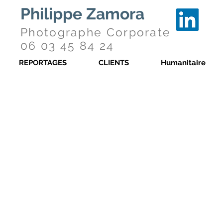
Philippe
Zamora
Photographe Corporate
06 03 45 84 24
REPORTAGES
CLIENTS
Humanitaire
Photographe d’entreprise, cela fait maintena
des institutions, des grandes entreprises aux
cabinets d’experts, mais aussi les start-up, l
France.
PHOTOGRAPHE ÉVÉNEMENTIEL
Salons, vernissages d’exposition, confér
compétitions endiablées ou inauguration
un éclair et qu’un photographe événement
portfolio de photographe événementiel !
PHOTOGRAPHE TROMBINOSCOPE
Etre photographe pour les entreprises c’e
sortes : Un
trombinoscope original
vous pe